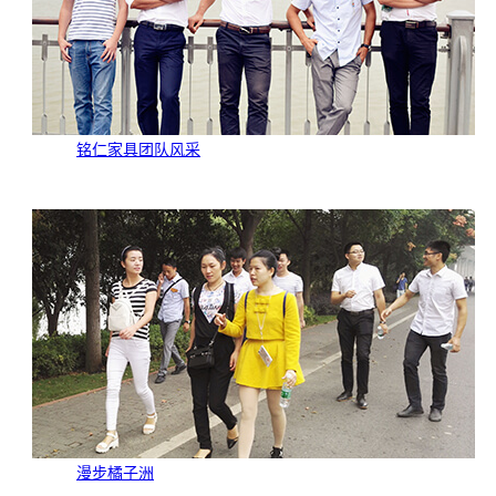
铭仁家具团队风采
漫步橘子洲