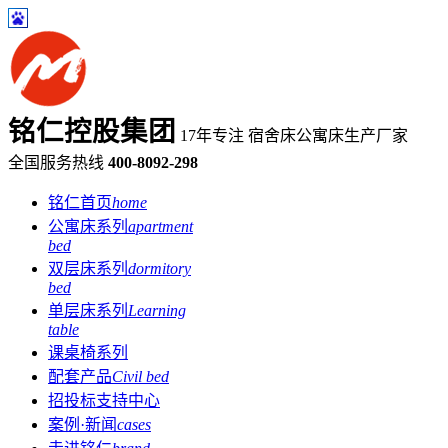
铭仁控股集团
17年专注 宿舍床公寓床生产厂家
全国服务热线
400-8092-298
铭仁首页
home
公寓床系列
apartment
bed
双层床系列
dormitory
bed
单层床系列
Learning
table
课桌椅系列
配套产品
Civil bed
招投标支持中心
案例·新闻
cases