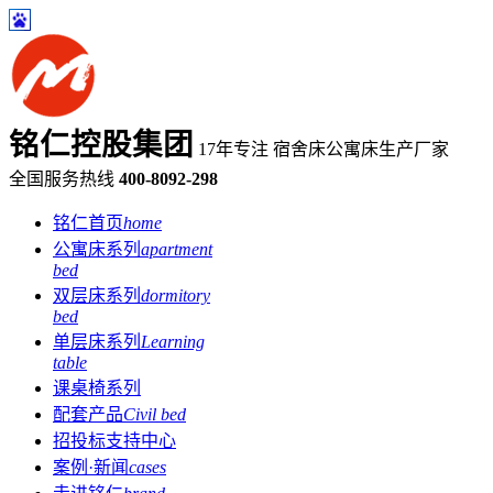
铭仁控股集团
17年专注 宿舍床公寓床生产厂家
全国服务热线
400-8092-298
铭仁首页
home
公寓床系列
apartment
bed
双层床系列
dormitory
bed
单层床系列
Learning
table
课桌椅系列
配套产品
Civil bed
招投标支持中心
案例·新闻
cases