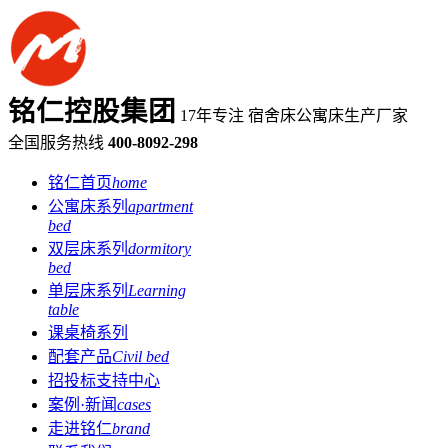
铭仁控股集团
17年专注 宿舍床公寓床生产厂家
全国服务热线
400-8092-298
铭仁首页
home
公寓床系列
apartment
bed
双层床系列
dormitory
bed
单层床系列
Learning
table
课桌椅系列
配套产品
Civil bed
招投标支持中心
案例·新闻
cases
走进铭仁
brand