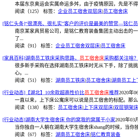
本届东京奥运会实属命运多舛，由于疫情原因，先是不得
阅读（125）
标签：
企业员工宿舍双层床
|
员工宿舍床
[铭仁头条]“很漂亮、很扎实”客户的评价是最美的赞赏—铭仁
南京某家具贸易公司，是铭仁教育装备集团主动出击的一
了...
阅读（91）
标签：
企业员工宿舍双层床
|
员工宿舍床
[家具百科]湖南员工铁床采购思路，
员工宿舍床
采购都关注啥
很多新手采购在选择湖南员工铁床时无从下手，除了挑挑
心。...
阅读（51）
标签：
湖南员工铁床
|
员工宿舍床
|
湖南员工上
[行业动态]【湖北】10余款超高性价比
员工宿舍床
推荐
2020年0
一直以来，上下床公寓床可以说是员工宿舍的标配。那么
阅读（138）
标签：
员工宿舍床
|
上下床双层床
|
双层钢架
[行业动态]湖南大学生宿舍床 你的窝我的窝属于小家
2020年03月
当你独自一人躺在湖南大学生宿舍床shang的时候，当你
阅读（67）
标签：
湖南员工宿舍床
|
铭仁教育装备