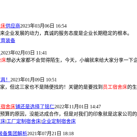
舍床
供应商
2023年03月06日 16:54
来企业发展的动力，真诚的服务态度是企业长期稳定的根本。
教育装备
？
2023年02月03日 11:41
舍床
想必大家都不会觉得陌生，今天，小编就来给大家分享一下企业
家具！
2023年01月09日 10:51
家，但这三家也不是随便找的！关键的是要找到
员工宿舍床
的生
工宿舍床
铺还是选择了铭仁
2022年11月01日 14:47
客户预算的原因，没能达成合作，但是对我们的印象就是这家公司
寓床
|
工厂定制宿舍床
|
企业定制宿舍床
育装备集团解析
2021年07月21日 18:18