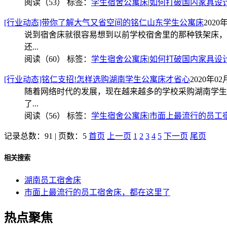
阅读（53）
标签：
学生宿舍公寓床
|
如何打破国内家具设
[行业动态]带你了解大气又省空间的铭仁山东学生公寓床
2020年
说到宿舍床就很容易想到以前学校宿舍里的那种铁架床，
还...
阅读（60）
标签：
学生宿舍公寓床
|
如何打破国内家具设
[行业动态]铭仁支招!怎样选购湖南学生公寓床才省心
2020年02月
随着网络时代的发展，现在越来越多的学校采购湖南学生
了...
阅读（56）
标签：
学生宿舍公寓床
|
市面上最流行的员工
记录总数：91 | 页数：5
首页
上一页
1
2
3
4
5
下一页
尾页
相关搜索
湖南员工宿舍床
市面上最流行的员工宿舍床，都在这里了
热点聚焦