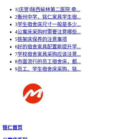
1
[庆贺]陕西榆林第二医院 牵...
2
衡州中学，铭仁家具学生宿...
3
学生宿舍床尺寸一般是多少...
4
公寓床采购时需要注意哪些...
5
铁架床保养的注意事项
6
好的宿舍家具配置能提升学...
7
学校宿舍家具采购应该注意...
8
市面流行的员工宿舍床，都...
9
员工、学生宿舍床采购，铭...
铭仁首页