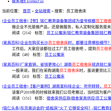
联系我们
contact us
当前位置：
首页
»
全站搜索
» 搜索：员工宿舍床
[企业员工宿舍]【贺】铭仁教育装备集团成为皇爷槟榔
员工宿
做企业不光是做产品，还是做服务，私人定制化服务是未
阅读（214）
标签：
员工公寓床
|
铭仁教育装备集团
|
铭仁
[家具百科]企业在购买长沙
员工宿舍床
时，都要注意哪些细节
工作后，大家应该都住过工厂员工宿舍吧 ，提到
员工宿
阅读（48）
标签：
员工公寓床
[家具百科]厂家直销，省钱更放心！湖南
员工宿舍床
就选铭仁
一般来说，我们在采购湖南
员工宿舍床
时，虽说要货比三
阅读（43）
标签：
员工公寓床
[企业员工宿舍]【客户案例】湖南某科技企业：兜兜转转，
员
该客户2019年的时候就来我们公司考察过，当时因为
阅读（151）
标签：
宿舍床供应商
|
宿舍家具供应
|
员工公
[铭仁头条]东京奥运会的“纸板床”火了 它够安全吗？-铭仁教