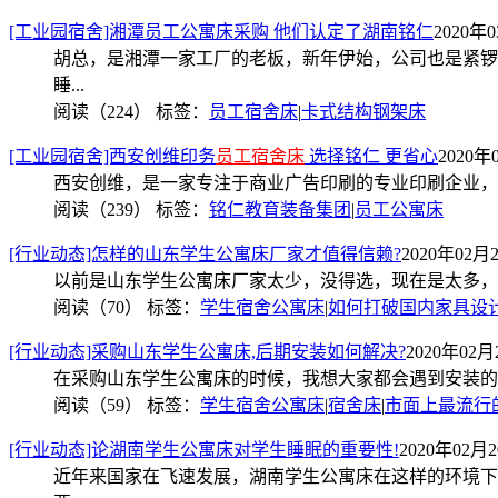
[工业园宿舍]湘潭员工公寓床采购 他们认定了湖南铭仁
2020年0
胡总，是湘潭一家工厂的老板，新年伊始，公司也是紧锣
睡...
阅读（224）
标签：
员工宿舍床
|
卡式结构钢架床
[工业园宿舍]西安创维印务
员工宿舍床
选择铭仁 更省心
2020年0
西安创维，是一家专注于商业广告印刷的专业印刷企业，
阅读（239）
标签：
铭仁教育装备集团
|
员工公寓床
[行业动态]怎样的山东学生公寓床厂家才值得信赖?
2020年02月2
以前是山东学生公寓床厂家太少，没得选，现在是太多，
阅读（70）
标签：
学生宿舍公寓床
|
如何打破国内家具设
[行业动态]采购山东学生公寓床,后期安装如何解决?
2020年02月2
在采购山东学生公寓床的时候，我想大家都会遇到安装的
阅读（59）
标签：
学生宿舍公寓床
|
宿舍床
|
市面上最流行
[行业动态]论湖南学生公寓床对学生睡眠的重要性!
2020年02月2
近年来国家在飞速发展，湖南学生公寓床在这样的环境下