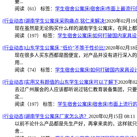
要...
阅读（61）
标签：
学生宿舍公寓床
|
宿舍床
|
市面上最流行
[行业动态]湖南学生公寓床采购痛点,铭仁来解决!
2020年02月19日
现在虽然是无论购买什么样的湖南学生公寓床，在网上都
阅读（197）
标签：
学生宿舍公寓床
|
如何打破国内家具设
[行业动态]山东学生公寓床,"低价"不等于性价比!
2020年02月18日
现在很多人买东西都是图便宜，对产品并没有进行深入的
用...
阅读（74）
标签：
学生宿舍公寓床
|
如何打破国内家具设
[行业动态]实用又有颜值的山东学生公寓床可以了解下
2020年0
去过广州展会的人应该都听说过铭仁教育装备集团，只要
定...
阅读（197）
标签：
学生宿舍公寓床
|
宿舍床
|
市面上流行
[行业动态]湖南学生公寓床厂家怎么选？
2020年02月15日 08:11
以前不论什么产品都是先生产好，再拿来卖的，这样就只
舍...