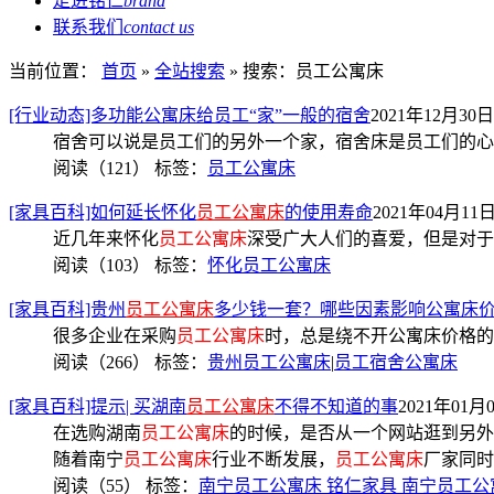
走进铭仁
brand
联系我们
contact us
当前位置：
首页
»
全站搜索
» 搜索：员工公寓床
[行业动态]多功能公寓床给员工“家”一般的宿舍
2021年12月30日 
宿舍可以说是员工们的另外一个家，宿舍床是员工们的心灵
阅读（121）
标签：
员工公寓床
[家具百科]如何延长怀化
员工公寓床
的使用寿命
2021年04月11日 
近几年来怀化
员工公寓床
深受广大人们的喜爱，但是对于
阅读（103）
标签：
怀化员工公寓床
[家具百科]贵州
员工公寓床
多少钱一套？哪些因素影响公寓床
很多企业在采购
员工公寓床
时，总是绕不开公寓床价格的
阅读（266）
标签：
贵州员工公寓床
|
员工宿舍公寓床
[家具百科]提示| 买湖南
员工公寓床
不得不知道的事
2021年01月0
在选购湖南
员工公寓床
的时候，是否从一个网站逛到另外
随着南宁
员工公寓床
行业不断发展，
员工公寓床
厂家同时
阅读（55）
标签：
南宁员工公寓床 铭仁家具 南宁员工