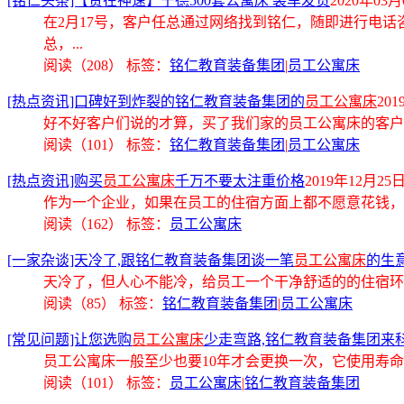
[铭仁头条]【贵在神速】宁德500套公寓床 装车发货
2020年03月0
在2月17号，客户任总通过网络找到铭仁，随即进行电
总，...
阅读（208）
标签：
铭仁教育装备集团
|
员工公寓床
[热点资讯]口碑好到炸裂的铭仁教育装备集团的
员工公寓床
201
好不好客户们说的才算，买了我们家的
员工公寓床
的客户
阅读（101）
标签：
铭仁教育装备集团
|
员工公寓床
[热点资讯]购买
员工公寓床
千万不要太注重价格
2019年12月25日 
作为一个企业，如果在员工的住宿方面上都不愿意花钱，
阅读（162）
标签：
员工公寓床
[一家杂谈]天冷了,跟铭仁教育装备集团谈一笔
员工公寓床
的生意
天冷了，但人心不能冷，给员工一个干净舒适的的住宿环
阅读（85）
标签：
铭仁教育装备集团
|
员工公寓床
[常见问题]让您选购
员工公寓床
少走弯路,铭仁教育装备集团来
员工公寓床
一般至少也要10年才会更换一次，它使用寿
阅读（101）
标签：
员工公寓床
|
铭仁教育装备集团