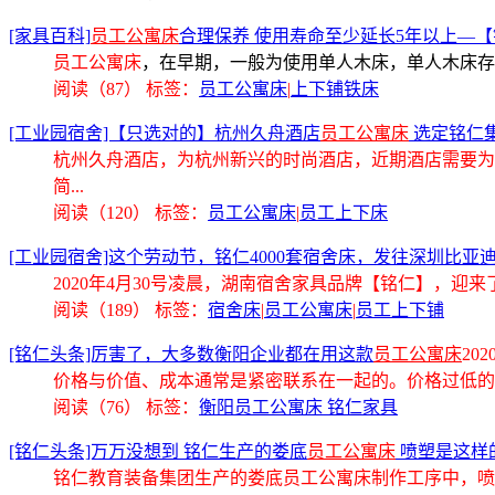
[家具百科]
员工公寓床
合理保养 使用寿命至少延长5年以上—
员工公寓床
，在早期，一般为使用单人木床，单人木床存
阅读（87）
标签：
员工公寓床
|
上下铺铁床
[工业园宿舍]【只选对的】杭州久舟酒店
员工公寓床
选定铭仁
杭州久舟酒店，为杭州新兴的时尚酒店，近期酒店需要为
简...
阅读（120）
标签：
员工公寓床
|
员工上下床
[工业园宿舍]这个劳动节，铭仁4000套宿舍床，发往深圳比亚
2020年4月30号凌晨，湖南宿舍家具品牌【铭仁】，迎
阅读（189）
标签：
宿舍床
|
员工公寓床
|
员工上下铺
[铭仁头条]厉害了，大多数衡阳企业都在用这款
员工公寓床
202
价格与价值、成本通常是紧密联系在一起的。价格过低的
阅读（76）
标签：
衡阳员工公寓床 铭仁家具
[铭仁头条]万万没想到 铭仁生产的娄底
员工公寓床
喷塑是这样的..
铭仁教育装备集团生产的娄底
员工公寓床
制作工序中，喷