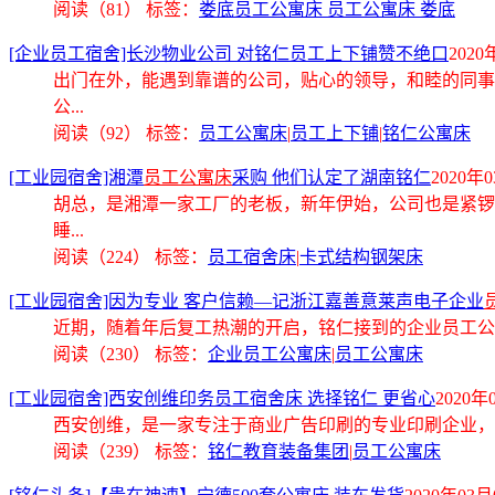
阅读（81）
标签：
娄底员工公寓床 员工公寓床 娄底
[企业员工宿舍]长沙物业公司 对铭仁员工上下铺赞不绝口
2020
出门在外，能遇到靠谱的公司，贴心的领导，和睦的同事
公...
阅读（92）
标签：
员工公寓床
|
员工上下铺
|
铭仁公寓床
[工业园宿舍]湘潭
员工公寓床
采购 他们认定了湖南铭仁
2020年0
胡总，是湘潭一家工厂的老板，新年伊始，公司也是紧锣
睡...
阅读（224）
标签：
员工宿舍床
|
卡式结构钢架床
[工业园宿舍]因为专业 客户信赖—记浙江嘉善意莱声电子企业
近期，随着年后复工热潮的开启，铭仁接到的企业
员工公
阅读（230）
标签：
企业员工公寓床
|
员工公寓床
[工业园宿舍]西安创维印务员工宿舍床 选择铭仁 更省心
2020年0
西安创维，是一家专注于商业广告印刷的专业印刷企业，
阅读（239）
标签：
铭仁教育装备集团
|
员工公寓床