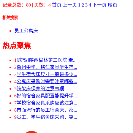
记录总数：80 | 页数：4
首页
上一页
1
2
3
4
下一页
尾页
相关搜索
员工公寓床
热点聚焦
1
[庆贺]陕西榆林第二医院 牵...
2
衡州中学，铭仁家具学生宿...
3
学生宿舍床尺寸一般是多少...
4
公寓床采购时需要注意哪些...
5
铁架床保养的注意事项
6
好的宿舍家具配置能提升学...
7
学校宿舍家具采购应该注意...
8
市面流行的员工宿舍床，都...
9
员工、学生宿舍床采购，铭...