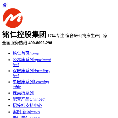
铭仁控股集团
17年专注 宿舍床公寓床生产厂家
全国服务热线
400-8092-298
铭仁首页
home
公寓床系列
apartment
bed
双层床系列
dormitory
bed
单层床系列
Learning
table
课桌椅系列
配套产品
Civil bed
招投标支持中心
案例·新闻
cases