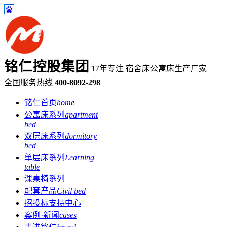
铭仁控股集团
17年专注 宿舍床公寓床生产厂家
全国服务热线
400-8092-298
铭仁首页
home
公寓床系列
apartment
bed
双层床系列
dormitory
bed
单层床系列
Learning
table
课桌椅系列
配套产品
Civil bed
招投标支持中心
案例·新闻
cases