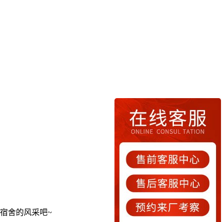
宿舍的风采吧~