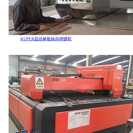
KUPER自动单板纵向拼缝机