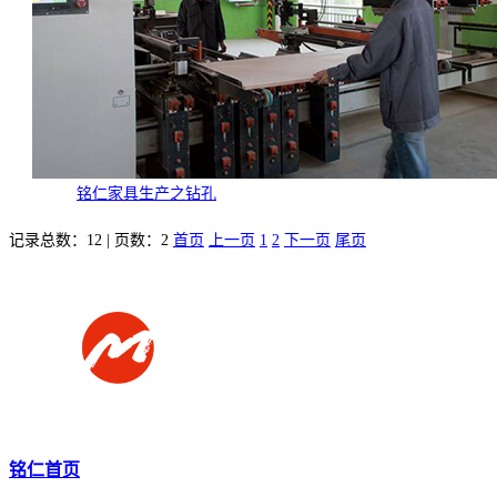
铭仁家具生产之钻孔
记录总数：12 | 页数：2
首页
上一页
1
2
下一页
尾页
铭仁首页