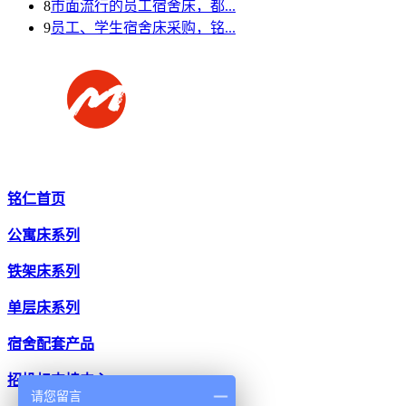
8
市面流行的员工宿舍床，都...
9
员工、学生宿舍床采购，铭...
铭仁首页
公寓床系列
铁架床系列
单层床系列
宿舍配套产品
招投标支持中心
请您留言