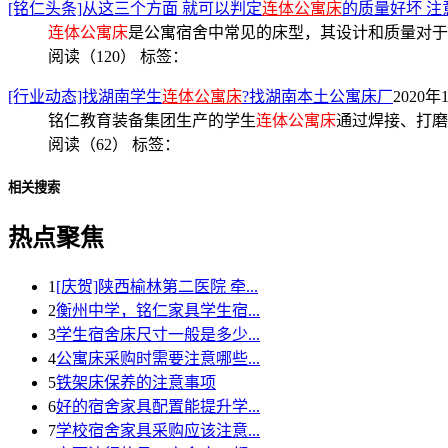
[铭仁头条]从这三个方面 就可以判定
连体公寓床
的质量好坏 注
连体公寓床
是公寓宿舍中常见的床型，其设计和质量对于
阅读（120）
标签：
[行业动态]找湖南学生
连体公寓床
?找湖南本土公寓床厂
2020年1
铭仁教育装备集团生产的学生
连体公寓床
通过焊接、打磨
阅读（62）
标签：
相关搜索
热点聚焦
1
[庆贺]陕西榆林第二医院 牵...
2
衡州中学，铭仁家具学生宿...
3
学生宿舍床尺寸一般是多少...
4
公寓床采购时需要注意哪些...
5
铁架床保养的注意事项
6
好的宿舍家具配置能提升学...
7
学校宿舍家具采购应该注意...