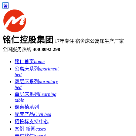
铭仁控股集团
17年专注 宿舍床公寓床生产厂家
全国服务热线
400-8092-298
铭仁首页
home
公寓床系列
apartment
bed
双层床系列
dormitory
bed
单层床系列
Learning
table
课桌椅系列
配套产品
Civil bed
招投标支持中心
案例·新闻
cases