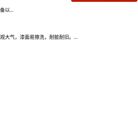
以...
大气，漆面易擦洗，耐脏耐旧。...