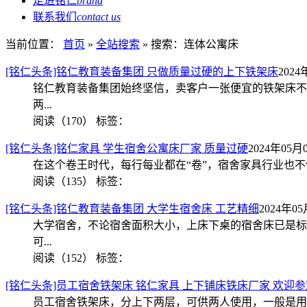
走进铭仁
brand
联系我们
contact us
当前位置：
首页
»
全站搜索
» 搜索：连体公寓床
[铭仁头条]铭仁教育装备集团 只做质量过硬的上下铁架床
2024
铭仁教育装备集团始终坚信，卖客户一张便宜的铁架床不
两...
阅读（170）
标签：
[铭仁头条]铭仁家具 学生宿舍公寓床厂家 质量过硬
2024年05月0
在这个卷王时代，每行每业都在“卷”，宿舍家具行业也不
阅读（135）
标签：
[铭仁头条]铭仁教育装备集团 大学生宿舍床 工艺精细
2024年05
大学宿舍，不论宿舍面积大小，上床下桌的宿舍床已是标
可...
阅读（152）
标签：
[铭仁头条]员工宿舍铁架床 铭仁家具 上下铺床铁床厂家 欢迎参
员工宿舍铁架床，分上下两层，可供两人使用，一般是用