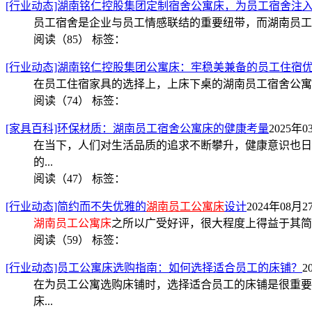
[行业动态]湖南铭仁控股集团定制宿舍公寓床，为员工宿舍注
员工宿舍是企业与员工情感联结的重要纽带，而湖南员工
阅读（85）
标签：
[行业动态]湖南铭仁控股集团公寓床：牢稳美兼备的员工住宿
在员工住宿家具的选择上，上床下桌的湖南员工宿舍公寓床
阅读（74）
标签：
[家具百科]环保材质：湖南员工宿舍公寓床的健康考量
2025年0
在当下，人们对生活品质的追求不断攀升，健康意识也日
的...
阅读（47）
标签：
[行业动态]简约而不失优雅的
湖南员工公寓床
设计
2024年08月27
湖南员工公寓床
之所以广受好评，很大程度上得益于其简
阅读（59）
标签：
[行业动态]员工公寓床选购指南：如何选择适合员工的床铺？
2
在为员工公寓选购床铺时，选择适合员工的床铺是很重要
床...