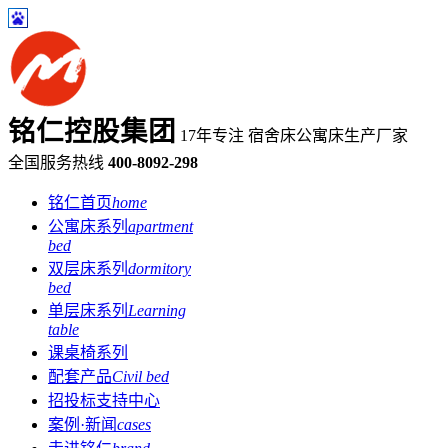
铭仁控股集团
17年专注 宿舍床公寓床生产厂家
全国服务热线
400-8092-298
铭仁首页
home
公寓床系列
apartment
bed
双层床系列
dormitory
bed
单层床系列
Learning
table
课桌椅系列
配套产品
Civil bed
招投标支持中心
案例·新闻
cases