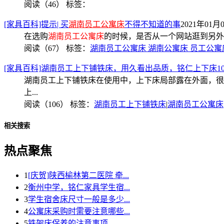
阅读（46）
标签：
[家具百科]提示| 买
湖南员工公寓床
不得不知道的事
2021年01月0
在选购
湖南员工公寓床
的时候，是否从一个网站逛到另外
阅读（67）
标签：
湖南员工公寓床 湖南公寓床 员工公寓
[家具百科]湖南员工上下铺铁床，用久看出品质，铭仁上下床1
湖南员工上下铺铁床在使用中，上下床局部露在外面，很
上...
阅读（106）
标签：
湖南员工上下铺铁床
|
湖南员工公寓床
相关搜索
热点聚焦
1
[庆贺]陕西榆林第二医院 牵...
2
衡州中学，铭仁家具学生宿...
3
学生宿舍床尺寸一般是多少...
4
公寓床采购时需要注意哪些...
5
铁架床保养的注意事项