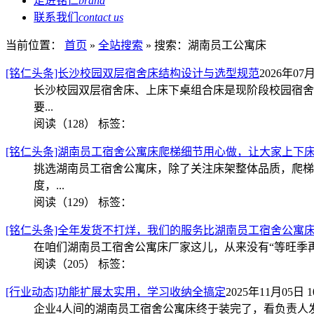
走进铭仁
brand
联系我们
contact us
当前位置：
首页
»
全站搜索
» 搜索：湖南员工公寓床
[铭仁头条]长沙校园双层宿舍床结构设计与选型规范
2026年07月
长沙校园双层宿舍床、上床下桌组合床是现阶段校园宿舍
要...
阅读（128）
标签：
[铭仁头条]湖南员工宿舍公寓床爬梯细节用心做，让大家上下
挑选湖南员工宿舍公寓床，除了关注床架整体品质，爬梯
度，...
阅读（129）
标签：
[铭仁头条]全年发货不打烊，我们的服务比湖南员工宿舍公寓
在咱们湖南员工宿舍公寓床厂家这儿，从来没有“等旺季再
阅读（205）
标签：
[行业动态]功能扩展太实用，学习收纳全搞定
2025年11月05日 10
企业4人间的湖南员工宿舍公寓床终于装完了，看负责人