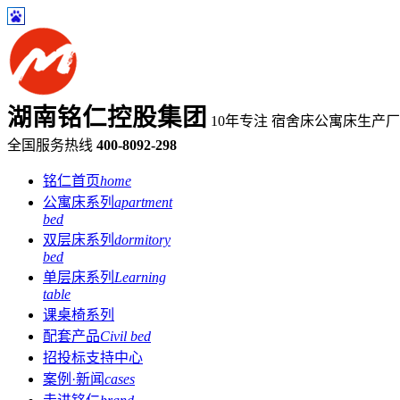
湖南铭仁控股集团
10年专注 宿舍床公寓床生产
全国服务热线
400-8092-298
铭仁首页
home
公寓床系列
apartment
bed
双层床系列
dormitory
bed
单层床系列
Learning
table
课桌椅系列
配套产品
Civil bed
招投标支持中心
案例·新闻
cases