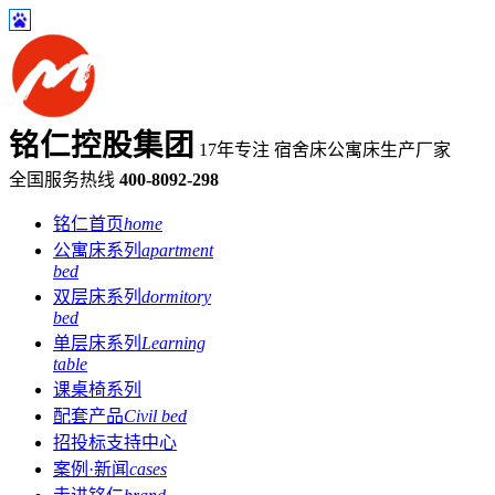
铭仁控股集团
17年专注 宿舍床公寓床生产厂家
全国服务热线
400-8092-298
铭仁首页
home
公寓床系列
apartment
bed
双层床系列
dormitory
bed
单层床系列
Learning
table
课桌椅系列
配套产品
Civil bed
招投标支持中心
案例·新闻
cases