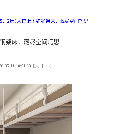
物：2连3人位上下铺钢架床，藏尽空间巧思
铺钢架床，藏尽空间巧思
05-11 10:01:39【
大
中
小
】