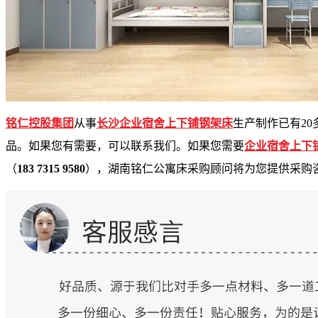
铭仁控股集团
从
事
长沙企业宿舍上下铺钢架床
生产制作已
有
2
0
品。如果您有需要，可以联系我们。如果您需
要
企业宿舍上下
（
183 7315 9580
）
，湖南铭仁公寓床采购顾问将为您提供采购