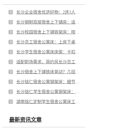
长沙企业宿舍优选好物：2连3人位上下铺钢架床，藏尽空间巧思
长沙钢制双层宿舍上下铺床：适配校园，伴学子安享舒适休憩
长沙校园宿舍上下铺铁架床：陪伴学子，洁净又温馨
长沙员工宿舍公寓床：上床下桌巧布局，实用便捷更省心
长沙学生宿舍公寓床床架：卡扣衔接巧设计，稳固耐用更省心
适配职场需求，简约风长沙员工宿舍公寓钢架床解锁舒适居住体验
长沙宿舍上下铺铁床晃动？几招轻松固定更稳固
长沙铭仁宿舍公寓钢架床：细节见品质，工艺护舒心
长沙铭仁学生宿舍公寓钢架床：优化老款床局促难题，提高住宿休憩体验
湖南铭仁定制学生宿舍公寓床工程案例｜四人间专属，焕新校园居住体验
最新资讯文章