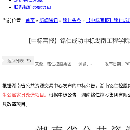
走进铭仁
brand
联系我们
contact us
当前位置
：
首页
»
新闻资讯
»
铭仁头条
»
【中标喜报】铭仁成
【中标喜报】铭仁成功中标湖南工程学院
来源：铭仁控股集团
浏览：
-
发布日期：2023-
根据湖南省公共资源交易中心发布的中标公告，湖南铭仁控股
生公寓家具改造项目。
根据中标公告，湖南铭仁控股集团有限
具改造项目。