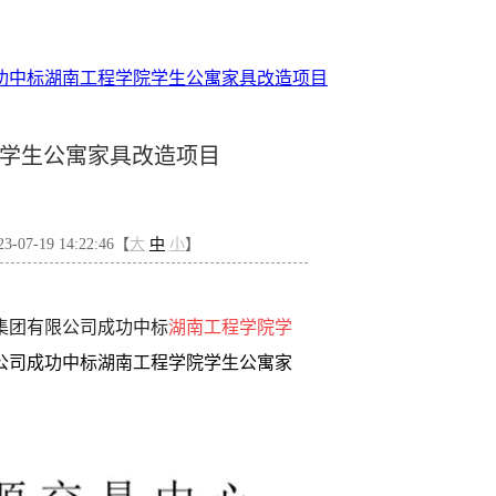
功中标湖南工程学院学生公寓家具改造项目
学生公寓家具改造项目
07-19 14:22:46【
大
中
小
】
集团有限公司成功中标
湖南工程学院学
公司成功中标湖南工程学院学生公寓家