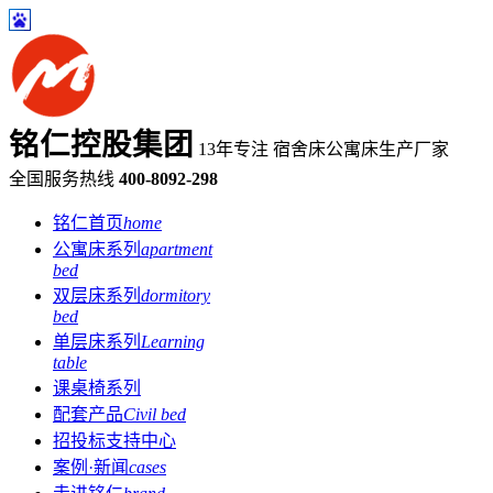
铭仁控股集团
13年专注 宿舍床公寓床生产厂家
全国服务热线
400-8092-298
铭仁首页
home
公寓床系列
apartment
bed
双层床系列
dormitory
bed
单层床系列
Learning
table
课桌椅系列
配套产品
Civil bed
招投标支持中心
案例·新闻
cases