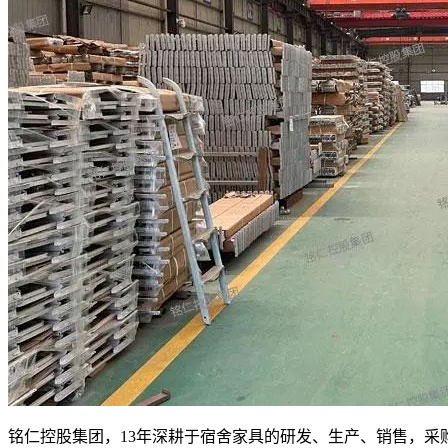
铭仁控股集团，13年深耕于宿舍家具的研发、生产、销售，采