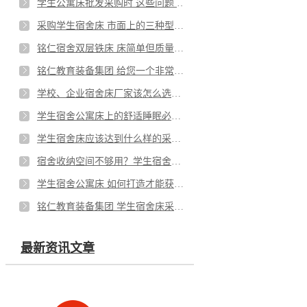
学生公寓床批发采购时 这些问题 你一定要注意
采购学生宿舍床 市面上的三种型材 该怎么选？
铭仁宿舍双层铁床 床简单但质量可不简单
铭仁教育装备集团 给您一个非常不一样的学校宿舍床
学校、企业宿舍床厂家该怎么选？看准这些没问题
学生宿舍公寓床上的舒适睡眠必备品 看看有哪些
学生宿舍床应该达到什么样的采购标准 铭仁 给你支招
宿舍收纳空间不够用？学生宿舍公寓床上的储物解决方案
学生宿舍公寓床 如何打造才能获得更好的睡眠质量
铭仁教育装备集团 学生宿舍床采购 选铭仁就对了
最新资讯文章