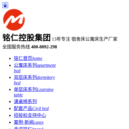
铭仁控股集团
13年专注 宿舍床公寓床生产厂家
全国服务热线
400-8092-298
铭仁首页
home
公寓床系列
apartment
bed
双层床系列
dormitory
bed
单层床系列
Learning
table
课桌椅系列
配套产品
Civil bed
招投标支持中心
案例·新闻
cases