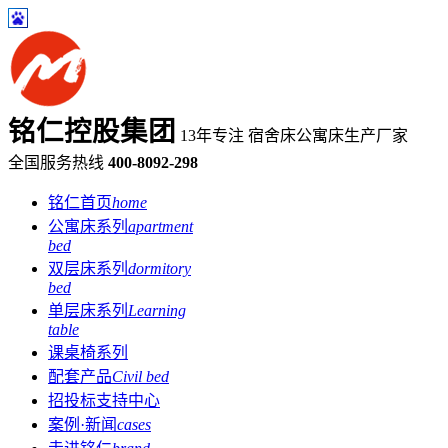
铭仁控股集团
13年专注 宿舍床公寓床生产厂家
全国服务热线
400-8092-298
铭仁首页
home
公寓床系列
apartment
bed
双层床系列
dormitory
bed
单层床系列
Learning
table
课桌椅系列
配套产品
Civil bed
招投标支持中心
案例·新闻
cases