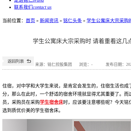
走进铭仁
brand
联系我们
contact us
当前位置
：
首页
»
新闻资讯
»
铭仁头条
»
学生公寓床大宗采购时
学生公寓床大宗采购时 请着重看这几
来源：铭仁控股集团
浏览：
-
发布日期：2024-
住宿，对中学和大学生来说，是肯定会发生的，住宿生活也成
分，那么在此时，一个舒适的宿舍环境就显得尤其重要了。而
员，采购员在采购
学生宿舍床
时，应该要注意哪些呢？今天铭
选到质优价美的学生宿舍床。