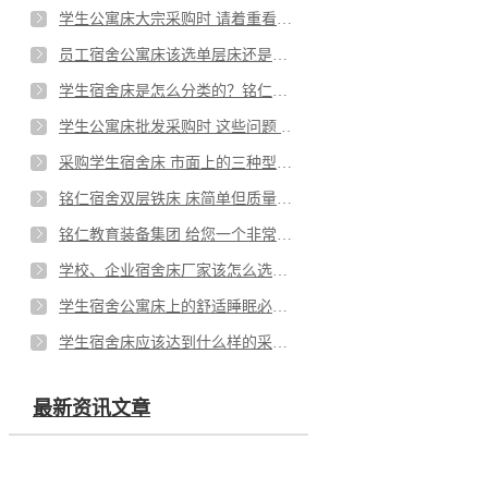
学生公寓床大宗采购时 请着重看这几点 做到了质量不会差
员工宿舍公寓床该选单层床还是双层床 看铭仁怎么说
学生宿舍床是怎么分类的？铭仁教育装备集团 一次说清
学生公寓床批发采购时 这些问题 你一定要注意
采购学生宿舍床 市面上的三种型材 该怎么选？
铭仁宿舍双层铁床 床简单但质量可不简单
铭仁教育装备集团 给您一个非常不一样的学校宿舍床
学校、企业宿舍床厂家该怎么选？看准这些没问题
学生宿舍公寓床上的舒适睡眠必备品 看看有哪些
学生宿舍床应该达到什么样的采购标准 铭仁 给你支招
最新资讯文章