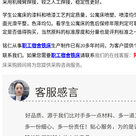
采用机械臂焊接，较之人工焊接，稳定性更好。
学生公寓床的漆料和喷漆工艺判定质量，公寓床喷塑、喷漆均
面光滑平整，色泽均匀。看学生公寓床的售后保修年限判定可
定是否值得购买，当然原料的标准厚度和分量也是评判标准之
铭仁从
事
职工宿舍铁床
生产制作已
有
2
0
多
年时间，为客户提供
联系我们。如果您需要
职工宿舍铁床
请联
系
我们的在线客服：
床采购顾问将为您提供采购咨询服务。