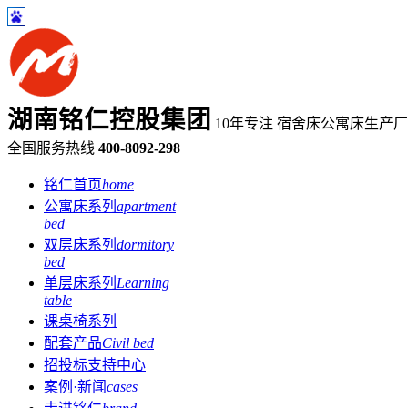
湖南铭仁控股集团
10年专注 宿舍床公寓床生产
全国服务热线
400-8092-298
铭仁首页
home
公寓床系列
apartment
bed
双层床系列
dormitory
bed
单层床系列
Learning
table
课桌椅系列
配套产品
Civil bed
招投标支持中心
案例·新闻
cases