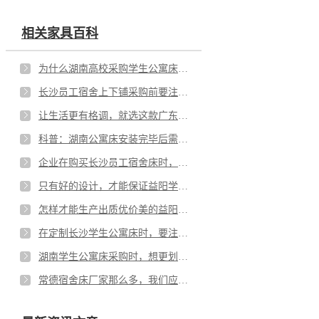
相关家具百科
为什么湖南高校采购学生公寓床，都选上铺下桌的呢？
长沙员工宿舍上下铺采购前要注意4大要点
让生活更有格调，就选这款广东多功能公寓床
科普：湖南公寓床安装完毕后需要检查什么？
企业在购买长沙员工宿舍床时，都要注意哪些细节？
只有好的设计，才能保证益阳学生公寓床实用又好用！
怎样才能生产出质优价美的益阳学生公寓床？细节是关键
在定制长沙学生公寓床时，要注意哪些事项？
湖南学生公寓床采购时，想更划算，这篇文章不能错过
常德宿舍床厂家那么多，我们应该如何选择？