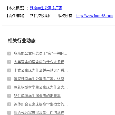
【本文标签】：
湖南学生公寓床厂家
【责任编辑】：
铭仁控股集团
版权所有：
https://www.hnmr88.com
相关行业动态
多功能公寓床给员工“家”一般的宿舍
大学宿舍的宿舍床为什么大多都是上床下桌
卡式公寓床为什么越来越火？看完就知道
这家湖南学生公寓床厂家，让您售后无忧
冷轧钢型材学生公寓床为什么大受欢迎
铭仁解密学生宿舍床的那些事
连体组合公寓床提高学生宿舍的居住品质
组合式公寓床提高学生们的学校生活质量