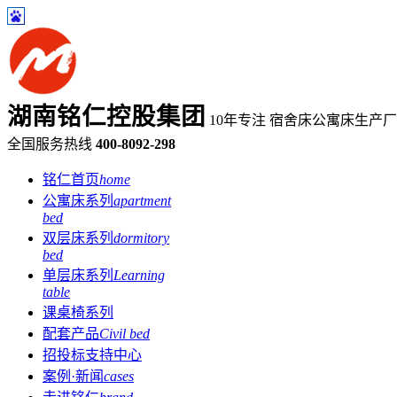
湖南铭仁控股集团
10年专注 宿舍床公寓床生产
全国服务热线
400-8092-298
铭仁首页
home
公寓床系列
apartment
bed
双层床系列
dormitory
bed
单层床系列
Learning
table
课桌椅系列
配套产品
Civil bed
招投标支持中心
案例·新闻
cases