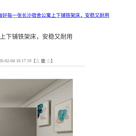
做好每一张长沙宿舍公寓上下铺铁架床，安稳又耐用
上下铺铁架床，安稳又耐用
02-04 10:17:19【
大
中
小
】