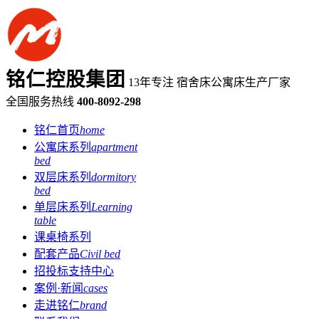
铭仁控股集团
13年专注 宿舍床公寓床生产厂家
全国服务热线
400-8092-298
铭仁首页
home
公寓床系列
apartment
bed
双层床系列
dormitory
bed
单层床系列
Learning
table
课桌椅系列
配套产品
Civil bed
招投标支持中心
案例·新闻
cases
走进铭仁
brand