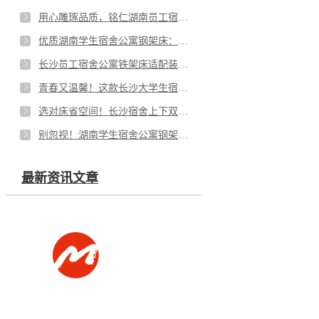
用心雕琢品质，铭仁湖南员工宿舍公寓钢架床守护温馨时光
优质湖南学生宿舍公寓钢架床：稳固的核心密码
长沙员工宿舍公寓铁架床适配装修风格，让宿舍更有“家”的感觉
青春又温馨！这款长沙大学生宿舍公寓钢架床太懂住宿需求
选对床省空间！长沙宿舍上下双层铁架床的实用优势
别忽视！湖南学生宿舍公寓钢架床耐用性，全看材质选得对不对
最新资讯文章