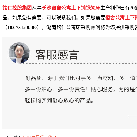
铭仁控股集团
从
事
长沙宿舍公寓上下铺铁架床
生产制作已
有
2
0
品。如果您有需要，可以联系我们。如果您需
要
宿舍公寓上下
（
183 7315 9580
）
，湖南铭仁公寓床采购顾问将为您提供采购