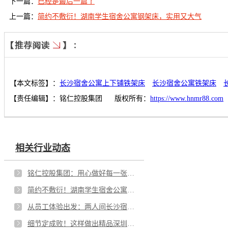
下一篇：
已经是最后一篇了
上一篇：
简约不敷衍！湖南学生宿舍公寓钢架床，实用又大气
【本文标签】：
长沙宿舍公寓上下铺铁架床
长沙宿舍公寓铁架床
【责任编辑】：
铭仁控股集团
版权所有：
https://www.hnmr88.com
相关行业动态
铭仁控股集团：用心做好每一张长沙宿舍公寓上下铺铁架床，安稳又耐用
简约不敷衍！湖南学生宿舍公寓钢架床，实用又大气
从员工体验出发：两人间长沙宿舍单人钢架床的人性化升级
细节定成败！这样做出精品深圳学生宿舍公寓钢架床