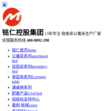
铭仁控股集团
13年专注 宿舍床公寓床生产厂家
全国服务热线
400-8092-298
铭仁首页
home
公寓床系列
apartment
bed
双层床系列
dormitory
bed
单层床系列
Learning
table
课桌椅系列
配套产品
Civil bed
招投标支持中心
案例·新闻
cases