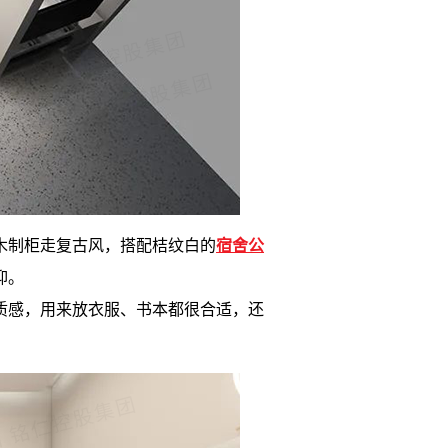
木制柜走复古风，搭配桔纹白的
宿舍公
抑。
质感，用来放衣服、书本都很合适，还