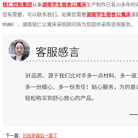
铭仁控股集团
从
事
湖南学生宿舍公寓床
生产制作已
有
2
0
多
年时
您有需要，可以联系我们。如果您需
要
湖南学生宿舍公寓床
请
9580
）
，湖南铭仁公寓床采购顾问将为您提供采购咨询服务。
下一篇：
已经是最后一篇了