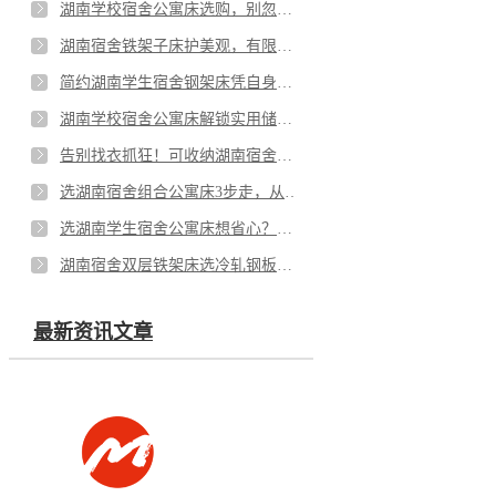
湖南学校宿舍公寓床选购，别忽视适配性与细节设计
湖南宿舍铁架子床护美观，有限宿舍空间不“拥挤”
简约湖南学生宿舍钢架床凭自身魅力，圈粉无数学生
湖南学校宿舍公寓床解锁实用储物新方式
告别找衣抓狂！可收纳湖南宿舍公寓床让秋冬宿舍更清爽
选湖南宿舍组合公寓床3步走，从功能到细节都贴心
选湖南学生宿舍公寓床想省心？要点在 “提前规避麻烦”
湖南宿舍双层铁架床选冷轧钢板，给使用者实打实的安心
最新资讯文章