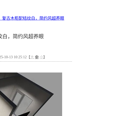
：复古木柜配桔纹白，简约风超养眼
纹白，简约风超养眼
10-13 10:25:12【
大
中
小
】