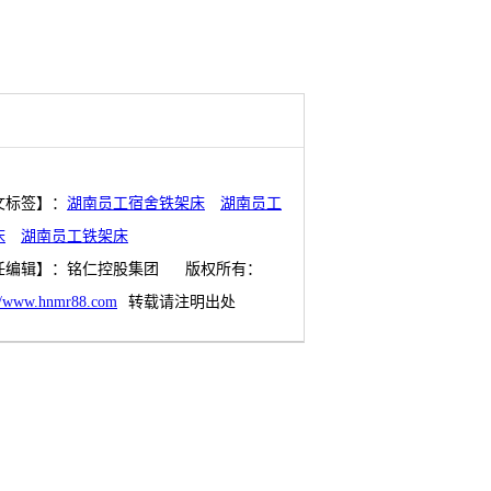
文标签】：
湖南员工宿舍铁架床
湖南员工
床
湖南员工铁架床
任编辑】：
铭仁控股集团
版权所有：
://www.hnmr88.com
转载请注明出处