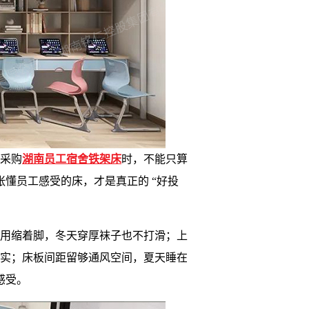
 采购
湖南员工宿舍铁架床
时，不能只算
张懂员工感受的床，才是真正的 “好投
时不用缩着脚，冬天穿厚袜子也不打滑；上
踏实；床板间距留够通风空间，夏天睡在
感受。