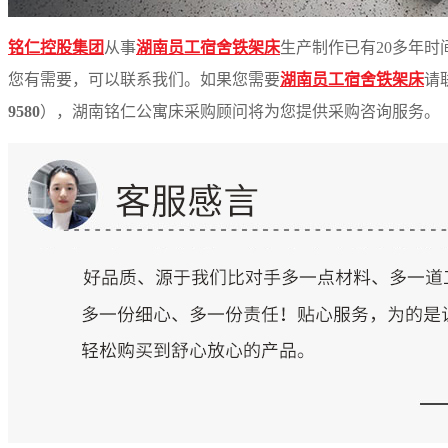
铭仁控股集团
从
事
湖南员工宿舍铁架床
生产制作已
有
2
0
多
年时
您有需要，可以联系我们。如果您需
要
湖南员工宿舍铁架床
请
9580
）
，湖南铭仁公寓床采购顾问将为您提供采购咨询服务。