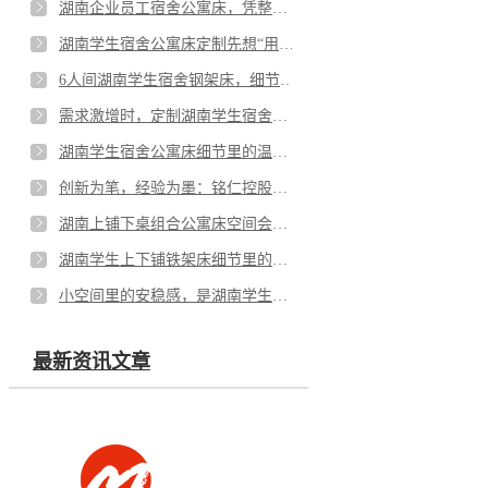
湖南企业员工宿舍公寓床，凭整齐外观助企业留住人才
湖南学生宿舍公寓床定制先想“用在哪、谁来用”,才不踩坑
6人间湖南学生宿舍钢架床，细节暖到心里
需求激增时，定制湖南学生宿舍公寓床更要守住细节关
湖南学生宿舍公寓床细节里的温度，让每一处都经得起时光考验
创新为笔，经验为墨：铭仁控股集团书写的湖南员工宿舍公寓床品质答卷
湖南上铺下桌组合公寓床空间会说话：小宿舍里的效率密码
湖南学生上下铺铁架床细节里的贴心，让三人生活各得其所
小空间里的安稳感，是湖南学生宿舍公寓床给的温柔
最新资讯文章