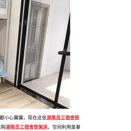
都小心翼翼，现在这张
湖南员工宿舍铁
采购
湖南员工宿舍铁架床
，空间利用是基