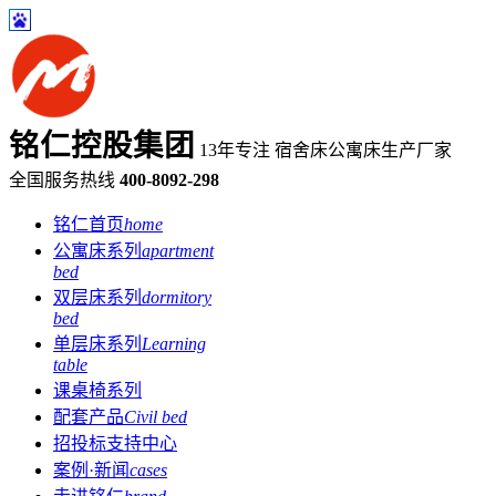
铭仁控股集团
13年专注 宿舍床公寓床生产厂家
全国服务热线
400-8092-298
铭仁首页
home
公寓床系列
apartment
bed
双层床系列
dormitory
bed
单层床系列
Learning
table
课桌椅系列
配套产品
Civil bed
招投标支持中心
案例·新闻
cases