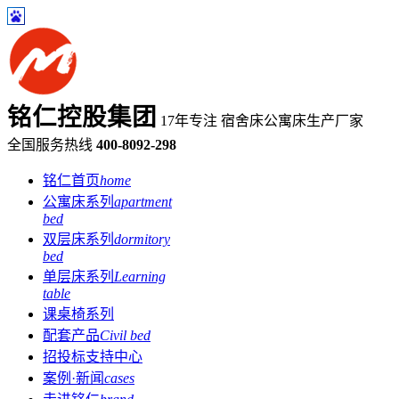
铭仁控股集团
17年专注 宿舍床公寓床生产厂家
全国服务热线
400-8092-298
铭仁首页
home
公寓床系列
apartment
bed
双层床系列
dormitory
bed
单层床系列
Learning
table
课桌椅系列
配套产品
Civil bed
招投标支持中心
案例·新闻
cases