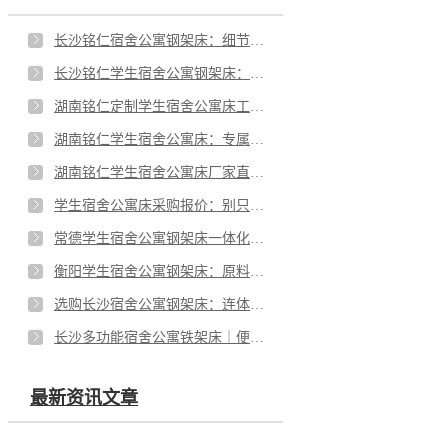
长沙铭仁宿舍公寓钢架床：细节见品质，工艺护舒心
长沙铭仁学生宿舍公寓钢架床：优化老款床局促难题，提高住宿休憩体验
湖南铭仁定制学生宿舍公寓床工程案例｜四人间专属，焕新校园居住体验
湖南铭仁学生宿舍公寓床：专属定制服务，筑就舒适理想宿舍
湖南铭仁学生宿舍公寓床厂家直销：省中间商差价，购床更省心
学生宿舍公寓床采购报价：别只看价格，品质才是关键
常德学生宿舍公寓钢架床一体化设计，为校园学习添助力
衡阳学生宿舍公寓钢架床：原料定品质，好钢铸好床
选购长沙宿舍公寓钢架床：连体款为何更值得选？
长沙多功能宿舍公寓铁架床｜便捷实用，解锁整洁住宿新体验
最新资讯文章