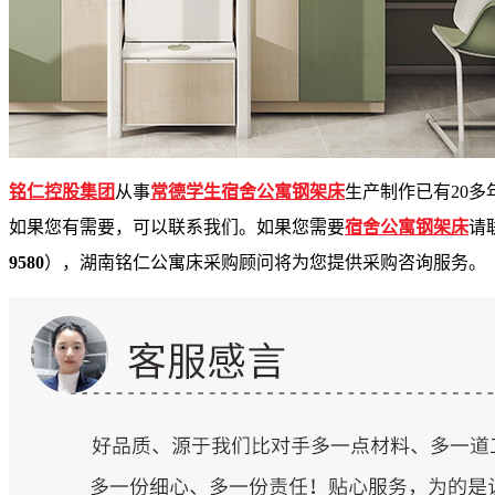
铭仁控股集团
从
事
常德学生宿舍公寓钢架床
生产制作已
有
2
0
多
如果您有需要，可以联系我们。如果您需
要
宿舍公寓钢架床
请
9580
）
，湖南铭仁公寓床采购顾问将为您提供采购咨询服务。